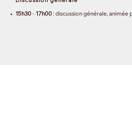
Discussion général
e
15h30
-
17h00
: discussion générale,
animée p