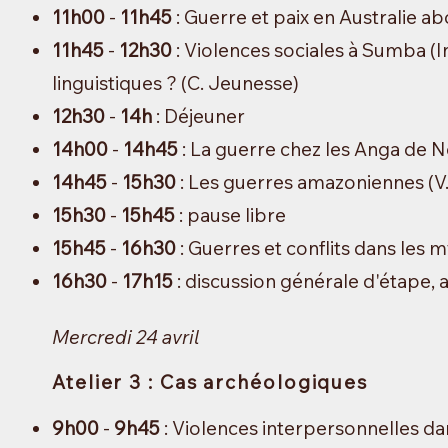
11h00
-
11h45
: Guerre et paix en Australie ab
11h45
-
12h30
: Violences sociales à Sumba (I
linguistiques
? (C. Jeunesse)
12h30
-
14h
: Déjeuner
14h00
-
14h45
: La guerre chez les Anga de 
14h45
-
15h30
: Les guerres amazoniennes (V. 
15h30
-
15h45
: pause libre
15h45
-
16h30
: Guerres et conflits dans les m
16h30
-
17h15
: discussion générale
d'étape
,
Mercredi 24 avril
Atelier 3 : C
as arc
héologiques
9h00
-
9h45
: Violences interpersonnelles dans