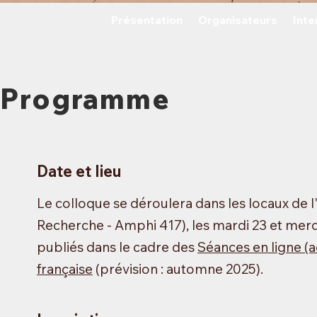
Présentation
Organisateurs
Inte
Programme
Date
et
li
eu
Le colloque se déroulera dans les locaux de 
Recherche - Amphi 417), les mardi 23 et merc
publiés dans le cadre des
Séances en ligne (a
française
(prévision : automne 2025).