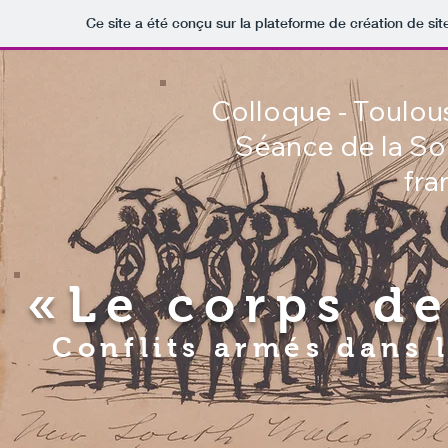
Ce site a été conçu sur la plateforme de création de sit
Colloque - Toulous
Séance de la So
fra
«Le corps d
Conflits armés dans l